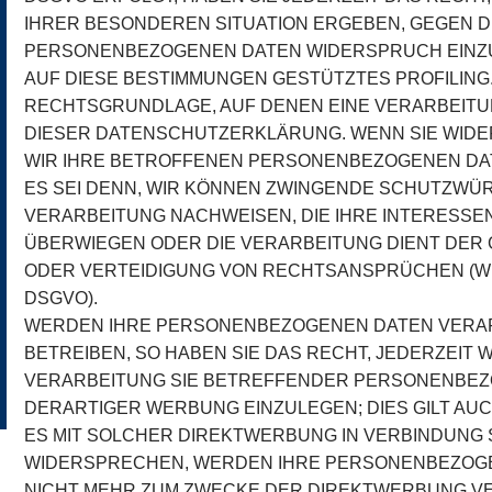
IHRER BESONDEREN SITUATION ERGEBEN, GEGEN D
PERSONENBEZOGENEN DATEN WIDERSPRUCH EINZULE
AUF DIESE BESTIMMUNGEN GESTÜTZTES PROFILING. 
RECHTSGRUNDLAGE, AUF DENEN EINE VERARBEITU
DIESER DATENSCHUTZERKLÄRUNG. WENN SIE WID
WIR IHRE BETROFFENEN PERSONENBEZOGENEN DAT
ES SEI DENN, WIR KÖNNEN ZWINGENDE SCHUTZWÜR
VERARBEITUNG NACHWEISEN, DIE IHRE INTERESSEN
ÜBERWIEGEN ODER DIE VERARBEITUNG DIENT DE
ODER VERTEIDIGUNG VON RECHTSANSPRÜCHEN (WID
DSGVO).
WERDEN IHRE PERSONENBEZOGENEN DATEN VERAR
BETREIBEN, SO HABEN SIE DAS RECHT, JEDERZEIT
VERARBEITUNG SIE BETREFFENDER PERSONENBE
DERARTIGER WERBUNG EINZULEGEN; DIES GILT AUC
ES MIT SOLCHER DIREKTWERBUNG IN VERBINDUNG 
WIDERSPRECHEN, WERDEN IHRE PERSONENBEZOG
NICHT MEHR ZUM ZWECKE DER DIREKTWERBUNG 