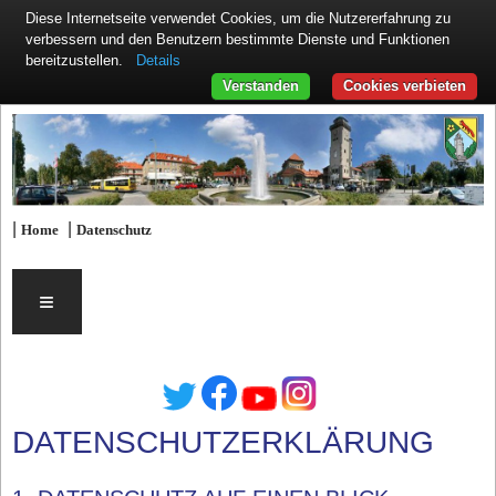
Diese Internetseite verwendet Cookies, um die Nutzererfahrung zu
verbessern und den Benutzern bestimmte Dienste und Funktionen
Details
bereitzustellen.
Verstanden
Cookies verbieten
|
|
Home
Datenschutz
≡
DATENSCHUTZERKLÄRUNG