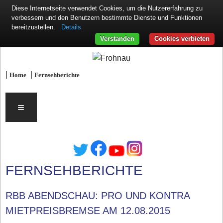
Diese Internetseite verwendet Cookies, um die Nutzererfahrung zu
verbessern und den Benutzern bestimmte Dienste und Funktionen
Details
bereitzustellen.
Verstanden
Cookies verbieten
|
|
Home
Fernsehberichte
≡
FERNSEHBERICHTE
RBB ABENDSCHAU: PRO UND KONTRA
MIETPREISBREMSE AM 12.08.2015