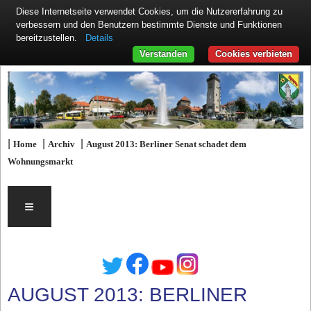
Diese Internetseite verwendet Cookies, um die Nutzererfahrung zu
verbessern und den Benutzern bestimmte Dienste und Funktionen
Details
bereitzustellen.
Verstanden
Cookies verbieten
|
|
|
Home
Archiv
August 2013: Berliner Senat schadet dem
Wohnungsmarkt
≡
AUGUST 2013: BERLINER