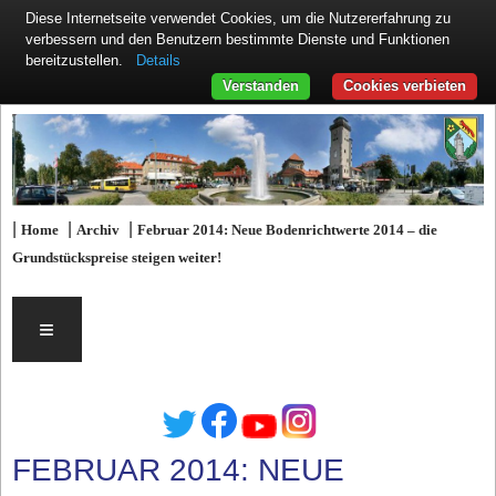
Diese Internetseite verwendet Cookies, um die Nutzererfahrung zu
verbessern und den Benutzern bestimmte Dienste und Funktionen
Details
bereitzustellen.
Verstanden
Cookies verbieten
|
|
|
Home
Archiv
Februar 2014: Neue Bodenrichtwerte 2014 – die
Grundstückspreise steigen weiter!
≡
FEBRUAR 2014: NEUE