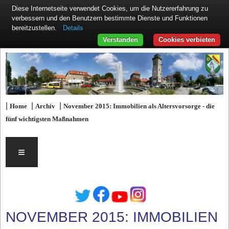
Diese Internetseite verwendet Cookies, um die Nutzererfahrung zu
verbessern und den Benutzern bestimmte Dienste und Funktionen
Details
bereitzustellen.
Verstanden
Cookies verbieten
|
|
|
Home
Archiv
November 2015: Immobilien als Altersvorsorge - die
fünf wichtigsten Maßnahmen
≡
NOVEMBER 2015: IMMOBILIEN