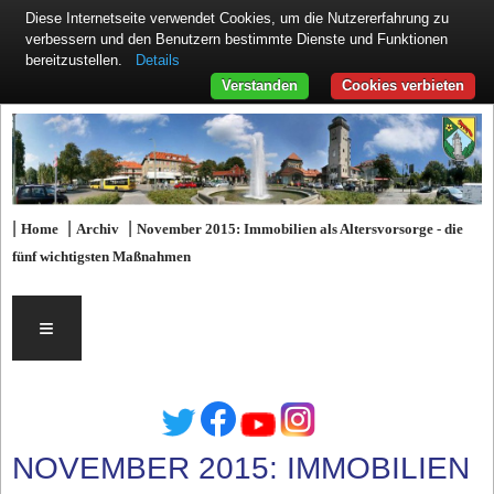
Diese Internetseite verwendet Cookies, um die Nutzererfahrung zu
verbessern und den Benutzern bestimmte Dienste und Funktionen
Details
bereitzustellen.
Verstanden
Cookies verbieten
|
|
|
Home
Archiv
November 2015: Immobilien als Altersvorsorge - die
fünf wichtigsten Maßnahmen
≡
NOVEMBER 2015: IMMOBILIEN