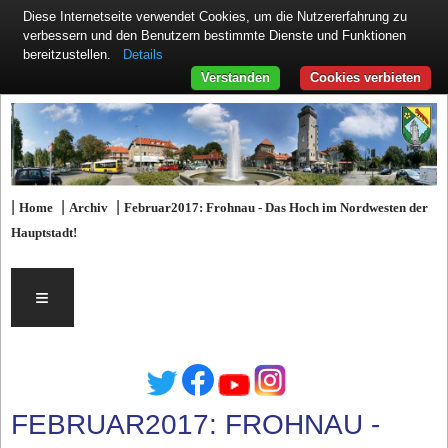
Diese Internetseite verwendet Cookies, um die Nutzererfahrung zu
verbessern und den Benutzern bestimmte Dienste und Funktionen
Details
bereitzustellen.
Verstanden
Cookies verbieten
|
|
|
Home
Archiv
Februar2017: Frohnau - Das Hoch im Nordwesten der
Hauptstadt!
≡
FEBRUAR2017: FROHNAU -