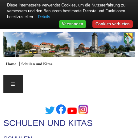
Diese Internetseite verwendet Cookies, um die Nutzererfahrung zu
verbessern und den Benutzern bestimmte Dienste und Funktionen
Details
bereitzustellen.
Verstanden
Cookies verbieten
|
|
Home
Schulen und Kitas
≡
SCHULEN UND KITAS