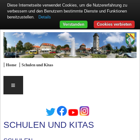
Diese Internetseite verwendet Cookies, um die Nutzererfahrung zu
verbessern und den Benutzern bestimmte Dienste und Funktionen
Details
bereitzustellen.
Verstanden
Cookies verbieten
|
|
Home
Schulen und Kitas
≡
SCHULEN UND KITAS