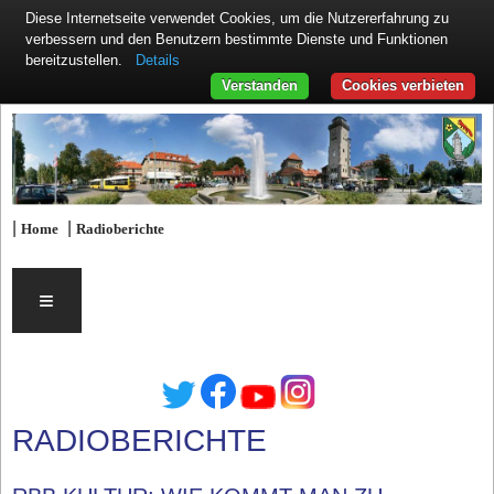
Diese Internetseite verwendet Cookies, um die Nutzererfahrung zu
verbessern und den Benutzern bestimmte Dienste und Funktionen
Details
bereitzustellen.
Verstanden
Cookies verbieten
|
|
Home
Radioberichte
≡
RADIOBERICHTE