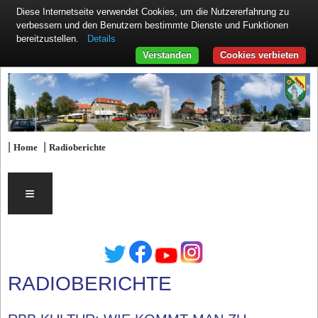
Diese Internetseite verwendet Cookies, um die Nutzererfahrung zu
verbessern und den Benutzern bestimmte Dienste und Funktionen
Details
bereitzustellen.
Verstanden
Cookies verbieten
|
|
Home
Radioberichte
≡
RADIOBERICHTE