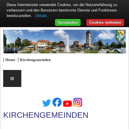
Diese Internetseite verwendet Cookies, um die Nutzererfahrung zu
verbessern und den Benutzern bestimmte Dienste und Funktionen
Details
bereitzustellen.
Verstanden
Cookies verbieten
|
|
Home
Kirchengemeinden
≡
KIRCHENGEMEINDEN