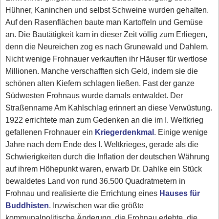
Hühner, Kaninchen und selbst Schweine wurden gehalten.
Auf den Rasenflächen baute man Kartoffeln und Gemüse
an. Die Bautätigkeit kam in dieser Zeit völlig zum Erliegen,
denn die Neureichen zog es nach Grunewald und Dahlem.
Nicht wenige Frohnauer verkauften ihr Häuser für wertlose
Millionen. Manche verschafften sich Geld, indem sie die
schönen alten Kiefern schlagen ließen. Fast der ganze
Südwesten Frohnaus wurde damals entwaldet. Der
Straßenname Am Kahlschlag erinnert an diese Verwüstung.
1922 errichtete man zum Gedenken an die im I. Weltkrieg
gefallenen Frohnauer ein
Kriegerdenkmal
. Einige wenige
Jahre nach dem Ende des I. Weltkrieges, gerade als die
Schwierigkeiten durch die Inflation der deutschen Währung
auf ihrem Höhepunkt waren, erwarb Dr. Dahlke ein Stück
bewaldetes Land von rund 36.500 Quadratmetern in
Frohnau und realisierte die Errichtung eines
Hauses für
Buddhisten
. Inzwischen war die größte
kommunalpolitische Änderung, die Frohnau erlebte, die