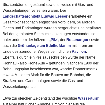
Straßenbäumen gesäumt sowie teilweise mit Gas- und
Wasserleitungen versehen waren. Der
Landschaftsarchitekt Ludwig Lesser
erarbeitete ein
Gesamtkonzept nach englischen Vorbildern, 56 Morgen
Garten und Parkanlagen wurden hergerichtet und bepflanzt.
Bei den geplanten Schmuckplatzanlagen entstanden so
unter anderem der hölzerne „
Pilz
“, der
Rosenanger
sowie
auch die
Grünanlage am Edelhofdamm
mit ihrem am
Ende des Zerndorfer Weges befindlichen
Pavillon
.
Ebenfalls durch ein Preisausschreiben wurde der Name
Frohnau - also Frohe Aue – gefunden. Nachdem 1909 der
Bebauungsplan beschlossen war, wandte Donnersmarck
etwa 4 Millionen Mark für die Bauten am Bahnhof, die
Straßen- und Gartenanlagen sowie die Gas- und
Wasserleitungen auf.
Etwa zur gleichen Zeit entstand der wuchtige
Wasserturm
auf einer natürlichen Anhöhe, um von hier aus die