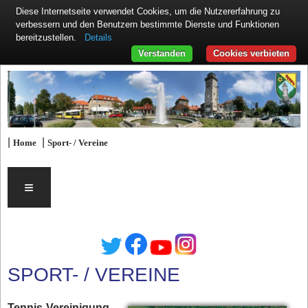
Diese Internetseite verwendet Cookies, um die Nutzererfahrung zu
verbessern und den Benutzern bestimmte Dienste und Funktionen
Details
bereitzustellen.
Verstanden
Cookies verbieten
|
|
Home
Sport- / Vereine
≡
SPORT- / VEREINE
Tennis-Vereinigung