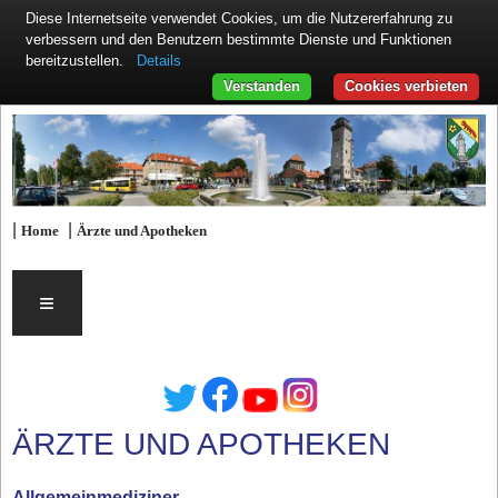
Diese Internetseite verwendet Cookies, um die Nutzererfahrung zu
verbessern und den Benutzern bestimmte Dienste und Funktionen
Details
bereitzustellen.
Verstanden
Cookies verbieten
|
|
Home
Ärzte und Apotheken
≡
ÄRZTE UND APOTHEKEN
Allgemeinmediziner