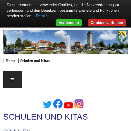
Diese Internetseite verwendet Cookies, um die Nutzererfahrung zu
verbessern und den Benutzern bestimmte Dienste und Funktionen
Details
bereitzustellen.
Verstanden
Cookies verbieten
|
|
Home
Schulen und Kitas
≡
SCHULEN UND KITAS