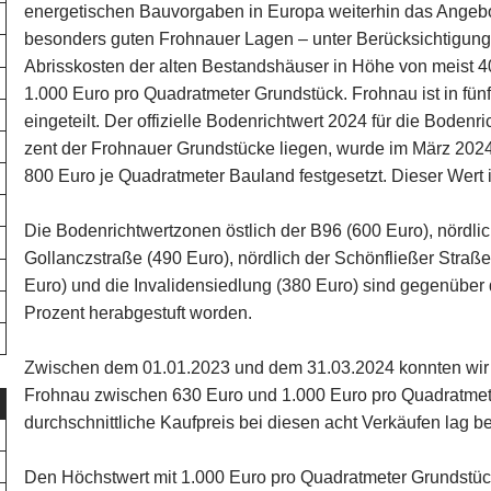
energetischen Bauvorgaben in Europa weiterhin das Angebot
besonders guten Frohnauer Lagen – unter Berücksichtigung 
Abrisskosten der alten Bestandshäuser in Höhe von meist 4
1.000 Euro pro Quadratmeter Grundstück. Frohnau ist in fu
eingeteilt. Der offizielle Bodenrichtwert 2024 für die Bodenr
zent der Frohnauer Grundstücke liegen, wurde im März 20
800 Euro je Quadratmeter Bauland festgesetzt. Dieser Wert is
Die Bodenrichtwertzonen östlich der B96 (600 Euro), nördli
Gollanczstraße (490 Euro), nördlich der Schönfließer Straß
Euro) und die Invalidensiedlung (380 Euro) sind gegenüber
Prozent herabgestuft worden.
Zwischen dem 01.01.2023 und dem 31.03.2024 konnten wir a
Frohnau zwischen 630 Euro und 1.000 Euro pro Quadratmete
durchschnittliche Kaufpreis bei diesen acht Verkäufen lag b
Den Höchstwert mit 1.000 Euro pro Quadratmeter Grundstüc