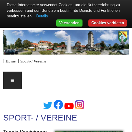
Diese Internetseite verwendet Cookies, um die Nutzererfahrung zu
verbessern und den Benutzern bestimmte Dienste und Funktionen
Details
bereitzustellen.
Verstanden
Cookies verbieten
|
|
Home
Sport- / Vereine
≡
SPORT- / VEREINE
Tennis-Vereinigung