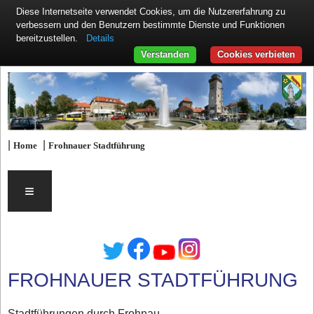
Diese Internetseite verwendet Cookies, um die Nutzererfahrung zu
verbessern und den Benutzern bestimmte Dienste und Funktionen
Details
bereitzustellen.
Verstanden
Cookies verbieten
|
|
Home
Frohnauer Stadtführung
≡
FROHNAUER STADTFÜHRUNG
Stadtführungen durch Frohnau