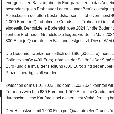
energetischen Bauvorgaben in Europa weiterhin das Angebot
besonders guten Frohnauer Lagen – unter Berücksichtigung 
Abrisskosten der alten Bestandshäuser in Höhe von meist 4
1.000 Euro pro Quadratmeter Grundstück. Frohnau ist in fu
eingeteilt. Der offizielle Bodenrichtwert 2024 für die Bodenr
zent der Frohnauer Grundstücke liegen, wurde im März 20
800 Euro je Quadratmeter Bauland festgesetzt. Dieser Wert is
Die Bodenrichtwertzonen östlich der B96 (600 Euro), nördli
Gollanczstraße (490 Euro), nördlich der Schönfließer Straß
Euro) und die Invalidensiedlung (380 Euro) sind gegenüber
Prozent herabgestuft worden.
Zwischen dem 01.01.2023 und dem 31.03.2024 konnten wir a
Frohnau zwischen 630 Euro und 1.000 Euro pro Quadratmete
durchschnittliche Kaufpreis bei diesen acht Verkäufen lag b
Den Höchstwert mit 1.000 Euro pro Quadratmeter Grundstüc