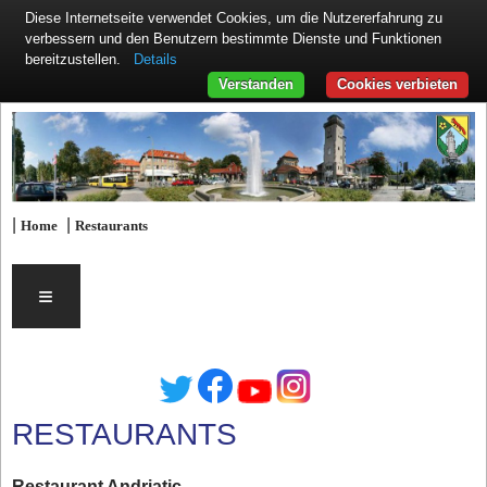
Diese Internetseite verwendet Cookies, um die Nutzererfahrung zu
verbessern und den Benutzern bestimmte Dienste und Funktionen
Details
bereitzustellen.
Verstanden
Cookies verbieten
|
|
Home
Restaurants
≡
RESTAURANTS
Restaurant Andriatic