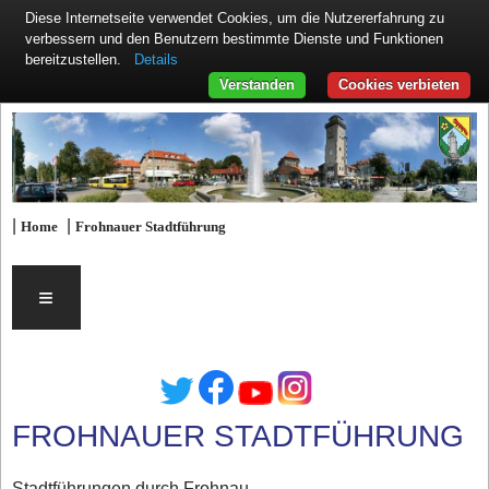
Diese Internetseite verwendet Cookies, um die Nutzererfahrung zu
verbessern und den Benutzern bestimmte Dienste und Funktionen
Details
bereitzustellen.
Verstanden
Cookies verbieten
|
|
Home
Frohnauer Stadtführung
≡
FROHNAUER STADTFÜHRUNG
Stadtführungen durch Frohnau