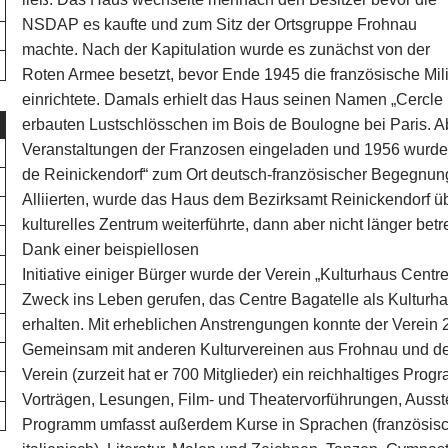
NSDAP es kaufte und zum Sitz der Ortsgruppe Frohnau
machte. Nach der Kapitulation wurde es zunächst von der
Roten Armee besetzt, bevor Ende 1945 die französische Milit
einrichtete. Damals erhielt das Haus seinen Namen „Cercle
erbauten Lustschlösschen im Bois de Boulogne bei Paris.
Veranstaltungen der Franzosen eingeladen und 1956 wurde da
de Reinickendorf“ zum Ort deutsch-französischer Begegnun
Alliierten, wurde das Haus dem Bezirksamt Reinickendorf ü
kulturelles Zentrum weiterführte, dann aber nicht länger bet
Dank einer beispiellosen
Initiative einiger Bürger wurde der Verein „Kulturhaus Centr
Zweck ins Leben gerufen, das Centre Bagatelle als Kulturha
erhalten. Mit erheblichen Anstrengungen konnte der Verein
Gemeinsam mit anderen Kulturvereinen aus Frohnau und de
Verein (zurzeit hat er 700 Mitglieder) ein reichhaltiges Pro
Vorträgen, Lesungen, Film- und Theatervorführungen, Auss
Programm umfasst außerdem Kurse in Sprachen (französisch