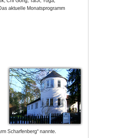
ik, Chi Gong, TaiJi, Yoga,
 Das aktuelle Monatsprogramm
-
arm Scharfenberg“ nannte.