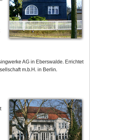
e
t
ingwerke AG in Eberswalde. Errichtet
lschaft m.b.H. in Berlin.
t