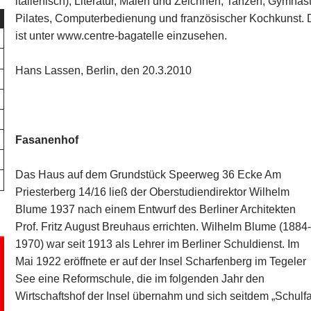
italienisch), Literatur, Malen und Zeichnen, Tanzen, Gymnast
Pilates, Computerbedienung und französischer Kochkunst.
ist unter www.centre-bagatelle einzusehen.
Hans Lassen, Berlin, den 20.3.2010
Fasanenhof
Das Haus auf dem Grundstück Speerweg 36 Ecke Am
Priesterberg 14/16 ließ der Oberstudiendirektor Wilhelm
Blume 1937 nach einem Entwurf des Berliner Architekten
Prof. Fritz August Breuhaus errichten. Wilhelm Blume (1884
1970) war seit 1913 als Lehrer im Berliner Schuldienst. Im
Mai 1922 eröffnete er auf der Insel Scharfenberg im Tegeler
See eine Reformschule, die im folgenden Jahr den
Wirtschaftshof der Insel übernahm und sich seitdem „Schulf