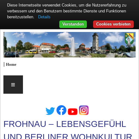
Diese Internetseite verwendet Cookies, um die Nutzererfahrung zu
verbessern und den Benutzern bestimmte Dienste und Funktionen
Details
bereitzustellen.
Verstanden
Cookies verbieten
|
Home
≡
FROHNAU – LEBENSGEFÜHL
UND BERLINER WOHNKULTUR