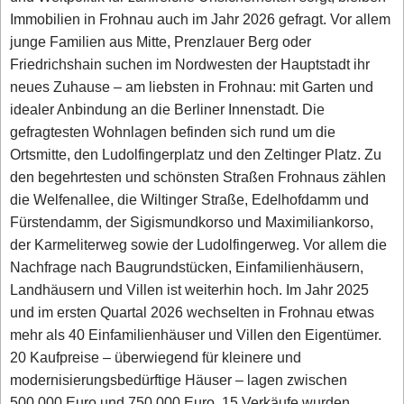
Immobilien in Frohnau auch im Jahr 2026 gefragt. Vor allem
junge Familien aus Mitte, Prenzlauer Berg oder
Friedrichshain suchen im Nordwesten der Hauptstadt ihr
neues Zuhause – am liebsten in Frohnau: mit Garten und
idealer Anbindung an die Berliner Innenstadt. Die
gefragtesten Wohnlagen befinden sich rund um die
Ortsmitte, den Ludolfingerplatz und den Zeltinger Platz. Zu
den begehrtesten und schönsten Straßen Frohnaus zählen
die Welfenallee, die Wiltinger Straße, Edelhofdamm und
Fürstendamm, der Sigismundkorso und Maximiliankorso,
der Karmeliterweg sowie der Ludolfingerweg. Vor allem die
Nachfrage nach Baugrundstücken, Einfamilienhäusern,
Landhäusern und Villen ist weiterhin hoch. Im Jahr 2025
und im ersten Quartal 2026 wechselten in Frohnau etwas
mehr als 40 Einfamilienhäuser und Villen den Eigentümer.
20 Kaufpreise – überwiegend für kleinere und
modernisierungsbedürftige Häuser – lagen zwischen
500.000 Euro und 750.000 Euro. 15 Verkäufe wurden