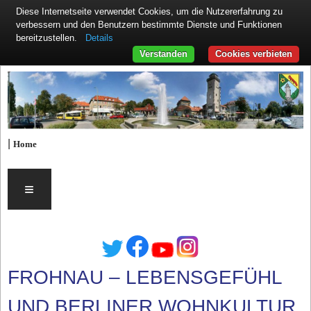
Diese Internetseite verwendet Cookies, um die Nutzererfahrung zu
verbessern und den Benutzern bestimmte Dienste und Funktionen
Details
bereitzustellen.
Verstanden
Cookies verbieten
|
Home
≡
FROHNAU – LEBENSGEFÜHL
UND BERLINER WOHNKULTUR