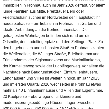
Immobilien in Frohnau auch im Jahr 2026 gefragt. Vor allem
junge Familien aus Mitte, Prenzlauer Berg oder
Friedrichshain suchen im Nordwesten der Hauptstadt ihr
neues Zuhause – am liebsten in Frohnau: mit Garten und
idealer Anbindung an die Berliner Innenstadt. Die
gefragtesten Wohnlagen befinden sich rund um die
Ortsmitte, den Ludolfingerplatz und den Zeltinger Platz. Zu
den begehrtesten und schönsten Straßen Frohnaus zählen
die Welfenallee, die Wiltinger Straße, Edelhofdamm und
Fürstendamm, der Sigismundkorso und Maximiliankorso,
der Karmeliterweg sowie der Ludolfingerweg. Vor allem die
Nachfrage nach Baugrundstücken, Einfamilienhäusern,
Landhäusern und Villen ist weiterhin hoch. Im Jahr 2025
und im ersten Quartal 2026 wechselten in Frohnau etwas
mehr als 40 Einfamilienhäuser und Villen den Eigentümer.
20 Kaufpreise – überwiegend für kleinere und
modernisierungsbedürftige Häuser – lagen zwischen
500.000 Euro und 750.000 Euro. 15 Verkäufe wurden