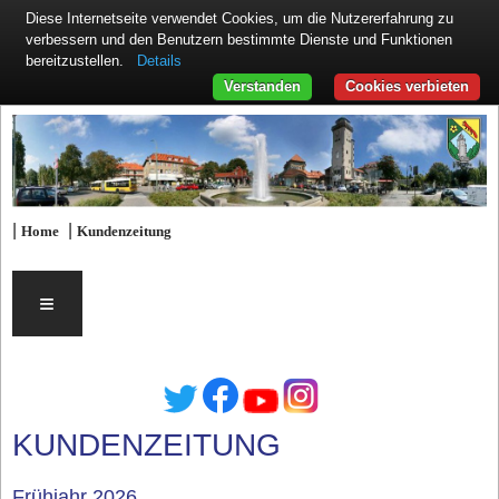
Diese Internetseite verwendet Cookies, um die Nutzererfahrung zu
verbessern und den Benutzern bestimmte Dienste und Funktionen
Details
bereitzustellen.
Verstanden
Cookies verbieten
|
|
Home
Kundenzeitung
≡
KUNDENZEITUNG
Frühjahr 2026