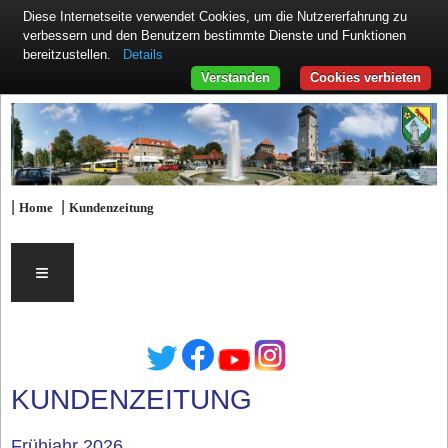
Diese Internetseite verwendet Cookies, um die Nutzererfahrung zu
verbessern und den Benutzern bestimmte Dienste und Funktionen
Details
bereitzustellen.
Verstanden
Cookies verbieten
|
|
Home
Kundenzeitung
≡
KUNDENZEITUNG
Frühjahr 2026