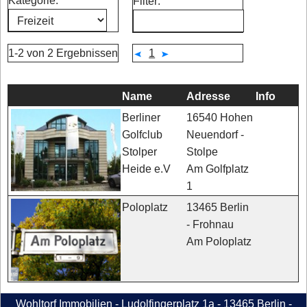
Kategorie:
Filter:
1-2 von 2 Ergebnissen
1
Name
Adresse
Info
16540 Hohen
Berliner
Neuendorf -
Golfclub
Stolpe
Stolper
Am Golfplatz
Heide e.V
1
13465 Berlin
Poloplatz
- Frohnau
Am Poloplatz
Wohltorf Immobilien - Ludolfingerplatz 1a - 13465 Berlin -