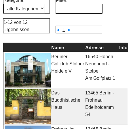
Kategorie:
Filter:
1-12 von 12
Ergebnissen
1
Name
Adresse
Info
16540 Hohen
Berliner
Neuendorf -
Golfclub Stolper
Stolpe
Heide e.V
Am Golfplatz 1
13465 Berlin -
Das
Frohnau
Buddhistische
Edelhofdamm
Haus
54