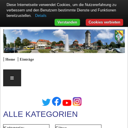
Diese Internetseite verwendet Cookies, um die Nutzererfahrung zu
verbessern und den Benutzern bestimmte Dienste und Funktionen
Details
bereitzustellen.
Verstanden
Cookies verbieten
|
|
Home
Einträge
≡
ALLE KATEGORIEN