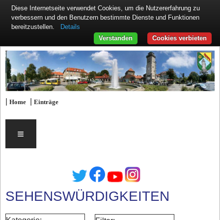
Diese Internetseite verwendet Cookies, um die Nutzererfahrung zu
verbessern und den Benutzern bestimmte Dienste und Funktionen
Details
bereitzustellen.
Verstanden
Cookies verbieten
|
|
Home
Einträge
≡
SEHENSWÜRDIGKEITEN