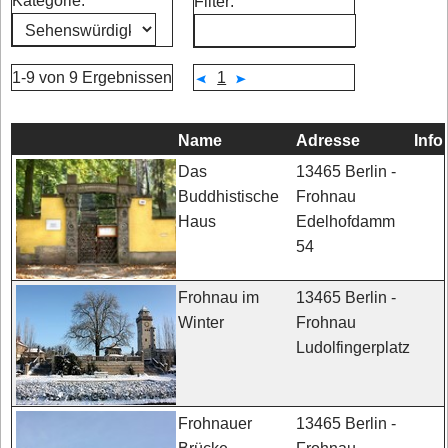
Kategorie:
Filter:
1-9 von 9 Ergebnissen
1
Name
Adresse
Info
13465 Berlin -
Das
Frohnau
Buddhistische
Edelhofdamm
Haus
54
13465 Berlin -
Frohnau im
Frohnau
Winter
Ludolfingerplatz
13465 Berlin -
Frohnauer