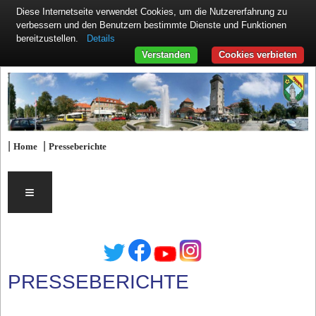
Diese Internetseite verwendet Cookies, um die Nutzererfahrung zu
verbessern und den Benutzern bestimmte Dienste und Funktionen
Details
bereitzustellen.
Verstanden
Cookies verbieten
|
|
Home
Presseberichte
≡
PRESSEBERICHTE