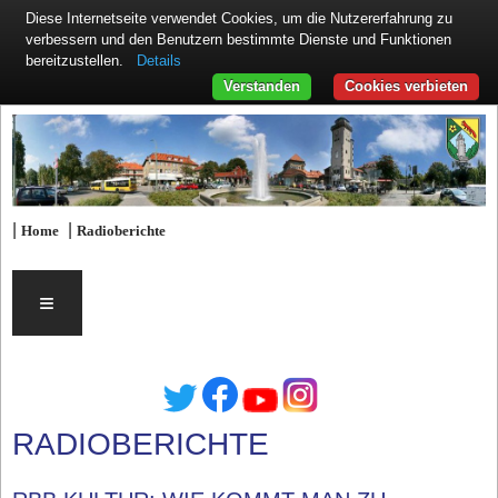
Diese Internetseite verwendet Cookies, um die Nutzererfahrung zu
verbessern und den Benutzern bestimmte Dienste und Funktionen
Details
bereitzustellen.
Verstanden
Cookies verbieten
|
|
Home
Radioberichte
≡
RADIOBERICHTE