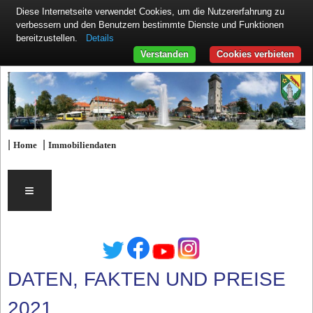
Diese Internetseite verwendet Cookies, um die Nutzererfahrung zu
verbessern und den Benutzern bestimmte Dienste und Funktionen
Details
bereitzustellen.
Verstanden
Cookies verbieten
|
|
Home
Immobiliendaten
≡
DATEN, FAKTEN UND PREISE
2021