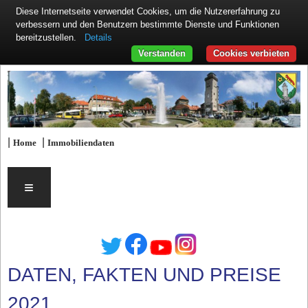
Diese Internetseite verwendet Cookies, um die Nutzererfahrung zu
verbessern und den Benutzern bestimmte Dienste und Funktionen
Details
bereitzustellen.
Verstanden
Cookies verbieten
|
|
Home
Immobiliendaten
≡
DATEN, FAKTEN UND PREISE
2021