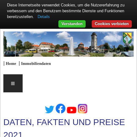
Diese Internetseite verwendet Cookies, um die Nutzererfahrung zu
verbessern und den Benutzern bestimmte Dienste und Funktionen
Details
bereitzustellen.
Verstanden
Cookies verbieten
|
|
Home
Immobiliendaten
≡
DATEN, FAKTEN UND PREISE
2021