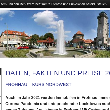
ssern und den Benutzern bestimmte Dienste und Funktionen bereitzustellen.
DATEN, FAKTEN UND PREISE 2
FROHNAU – KURS NORDWEST
Auch im Jahr 2021 werden Immobilien in Frohnau immer 
Corona Pandemie und entsprechender Lockdowns suche
neues Zuhause. Am liebsten in Frohnau! Mit Garten und