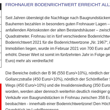
FROHNAUER BODENRICHTWERT ERREICHT ALL
Seit Jahren übersteigt die Nachfrage nach Baugrundstücken
Bauherren bezahlen in besonders guten Frohnauer Lagen –
anfallenden Abrisskosten der alten Bestandshäuser – zwis
Quadratmeter. Frohnau ist in fünf verschiedene Bodenrichtwer
Bodenrichtwert 2021 für die Bodenrichtwertzone „Nr. 1967“,
Immobilien liegen, wurde im Februar 2021 von 700 Euro au
erhöht. Dieser Wert ist somit im fünfzehnten Jahr in Folge g
Euro) mehr als verdreifacht!
Die Bereiche östlich der B 96 (550 Euro/+10%), nördlich de
Gollanczstraße (450 Euro/+10%), nördlich der Schönfließer 
Wegs (450 Euro/+10%) und die Invalidensiedlung (350 Euro
worden, werden aber dennoch weiterhin deutlich niedriger g
Verkäufe von Baugrundstücken in Frohnau zwischen 358 Eu
beobachten - innerhalb einer Bodenrichtwertzone! Den Höchs
Grundstück im Ludolfingerweg.