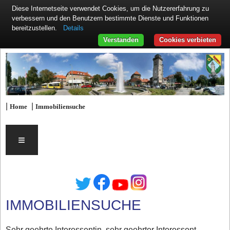
Diese Internetseite verwendet Cookies, um die Nutzererfahrung zu
verbessern und den Benutzern bestimmte Dienste und Funktionen
Details
bereitzustellen.
Verstanden
Cookies verbieten
|
|
Home
Immobiliensuche
≡
IMMOBILIENSUCHE
Sehr geehrte Interessentin, sehr geehrter Interessent,