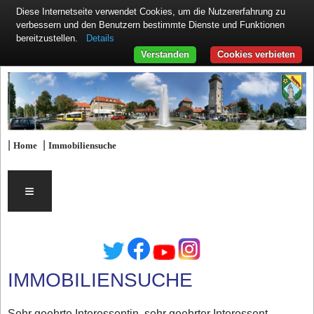
Diese Internetseite verwendet Cookies, um die Nutzererfahrung zu
verbessern und den Benutzern bestimmte Dienste und Funktionen
Details
bereitzustellen.
Verstanden
Cookies verbieten
|
|
Home
Immobiliensuche
≡
IMMOBILIENSUCHE
Sehr geehrte Interessentin, sehr geehrter Interessent,