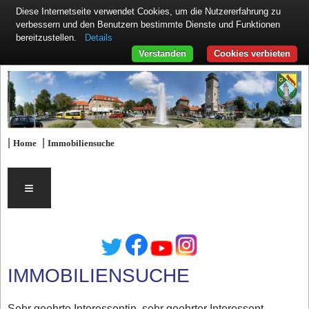
Diese Internetseite verwendet Cookies, um die Nutzererfahrung zu
verbessern und den Benutzern bestimmte Dienste und Funktionen
Details
bereitzustellen.
Verstanden
Cookies verbieten
|
|
Home
Immobiliensuche
≡
IMMOBILIENSUCHE
Sehr geehrte Interessentin, sehr geehrter Interessent,