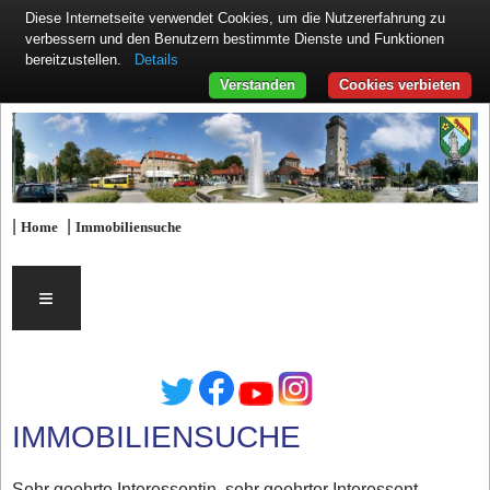
Diese Internetseite verwendet Cookies, um die Nutzererfahrung zu
verbessern und den Benutzern bestimmte Dienste und Funktionen
Details
bereitzustellen.
Verstanden
Cookies verbieten
|
|
Home
Immobiliensuche
≡
IMMOBILIENSUCHE
Sehr geehrte Interessentin, sehr geehrter Interessent,