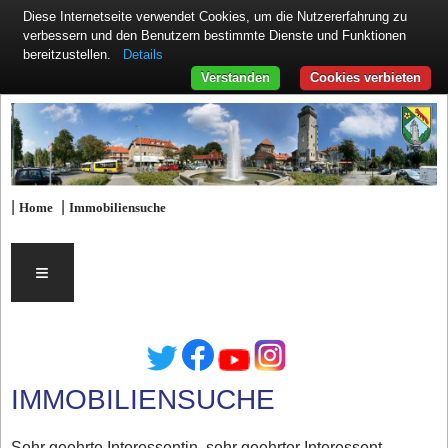
Diese Internetseite verwendet Cookies, um die Nutzererfahrung zu
verbessern und den Benutzern bestimmte Dienste und Funktionen
Details
bereitzustellen.
Verstanden
Cookies verbieten
|
|
Home
Immobiliensuche
≡
IMMOBILIENSUCHE
Sehr geehrte Interessentin, sehr geehrter Interessent,