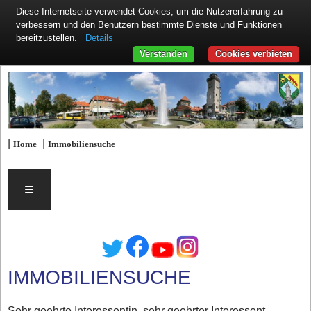
Diese Internetseite verwendet Cookies, um die Nutzererfahrung zu
verbessern und den Benutzern bestimmte Dienste und Funktionen
Details
bereitzustellen.
Verstanden
Cookies verbieten
|
|
Home
Immobiliensuche
≡
IMMOBILIENSUCHE
Sehr geehrte Interessentin, sehr geehrter Interessent,