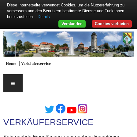
Diese Internetseite verwendet Cookies, um die Nutzererfahrung zu
verbessern und den Benutzern bestimmte Dienste und Funktionen
Details
bereitzustellen.
Verstanden
Cookies verbieten
|
|
Home
Verkäuferservice
≡
VERKÄUFERSERVICE
Sehr geehrte Eigentümerin, sehr geehrter Eigentümer,