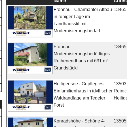
Name
Adres
13465 
Frohnau - Charmanter Altbau
in ruhiger Lage im
Landhausstil mit
Modernisierungsbedarf
13465 
Frohnau -
Modernisierungsbedürftiges
Reihenendhaus mit 631 m²
Grundstück!
13503 
Heiligensee - Gepflegtes
Reinic
Einfamilienhaus in idyllischer
Heili
Waldrandlage am Tegeler
Forst
13505 
Konradshöhe - Schöne 4-