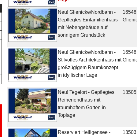
16548
Neu! Glienicke/Nordbahn -
Glien
Gepflegtes Einfamilienhaus
mit Nebengebäude auf
sonnigem Grundstück
16548
Neu! Glienicke/Nordbahn -
Glien
Stilvolles Architektenhaus mit
großzügigem Raumkonzept
in idyllischer Lage
13505 
Neu! Tegelort - Gepflegtes
Reihenendhaus mit
traumhaftem Garten in
Toplage
13503 
Reserviert Heiligensee -