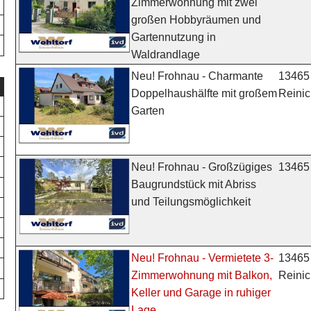
Zimmerwohnung mit zwei
großen Hobbyräumen und
Gartennutzung in
Waldrandlage
13465 
Neu! Frohnau - Charmante
Reinic
Doppelhaushälfte mit großem
Garten
13465 
Neu! Frohnau - Großzügiges
Baugrundstück mit Abriss
und Teilungsmöglichkeit
13465 
Neu! Frohnau - Vermietete 3-
Reinic
Zimmerwohnung mit Balkon,
Keller und Garage in ruhiger
Lage