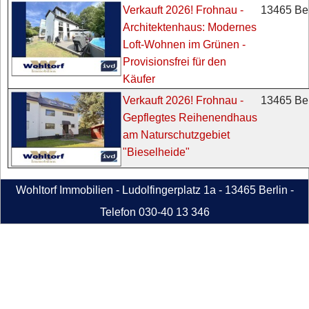
13465 Ber
Verkauft 2026! Frohnau -
Architektenhaus: Modernes
Loft-Wohnen im Grünen -
Provisionsfrei für den
Käufer
13465 Ber
Verkauft 2026! Frohnau -
Gepflegtes Reihenendhaus
am Naturschutzgebiet
"Bieselheide"
Wohltorf Immobilien - Ludolfingerplatz 1a - 13465 Berlin -
Telefon 030-40 13 346