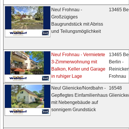
13465 Ber
Neu! Frohnau -
Großzügiges
Baugrundstück mit Abriss
und Teilungsmöglichkeit
13465 Ber
Neu! Frohnau - Vermietete
Berlin -
3-Zimmerwohnung mit
Reinicken
Balkon, Keller und Garage
Frohnau
in ruhiger Lage
16548
Neu! Glienicke/Nordbahn -
Glienick
Gepflegtes Einfamilienhaus
mit Nebengebäude auf
sonnigem Grundstück