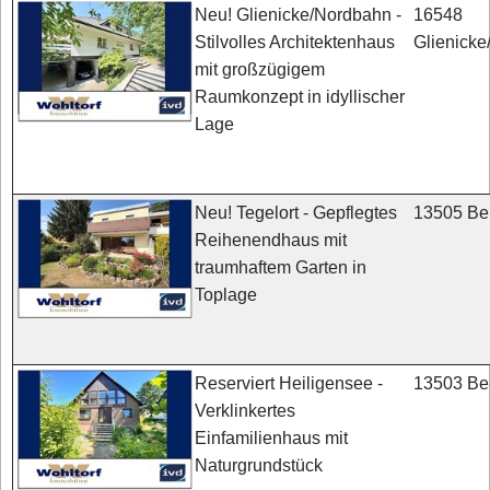
16548
Neu! Glienicke/Nordbahn -
Glienick
Stilvolles Architektenhaus
mit großzügigem
Raumkonzept in idyllischer
Lage
13505 Ber
Neu! Tegelort - Gepflegtes
Reihenendhaus mit
traumhaftem Garten in
Toplage
13503 Ber
Reserviert Heiligensee -
Verklinkertes
Einfamilienhaus mit
Naturgrundstück