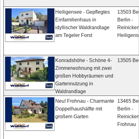
13503 Ber
Heiligensee - Gepflegtes
Berlin -
Einfamilienhaus in
Reinicken
idyllischer Waldrandlage
Heiligen
am Tegeler Forst
13505 Ber
Konradshöhe - Schöne 4-
Zimmerwohnung mit zwei
großen Hobbyräumen und
Gartennutzung in
Waldrandlage
13465 Ber
Neu! Frohnau - Charmante
Berlin -
Doppelhaushälfte mit
Reinicken
großem Garten
Frohnau