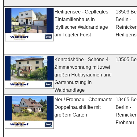
13503 Ber
Heiligensee - Gepflegtes
Berlin -
Einfamilienhaus in
Reinicken
idyllischer Waldrandlage
Heiligen
am Tegeler Forst
13505 Ber
Konradshöhe - Schöne 4-
Zimmerwohnung mit zwei
großen Hobbyräumen und
Gartennutzung in
Waldrandlage
13465 Ber
Neu! Frohnau - Charmante
Berlin -
Doppelhaushälfte mit
Reinicken
großem Garten
Frohnau