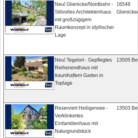
16548
Neu! Glienicke/Nordbahn -
Glienick
Stilvolles Architektenhaus
mit großzügigem
Raumkonzept in idyllischer
Lage
13505 Ber
Neu! Tegelort - Gepflegtes
Reihenendhaus mit
traumhaftem Garten in
Toplage
13503 Ber
Reserviert Heiligensee -
Verklinkertes
Einfamilienhaus mit
Naturgrundstück