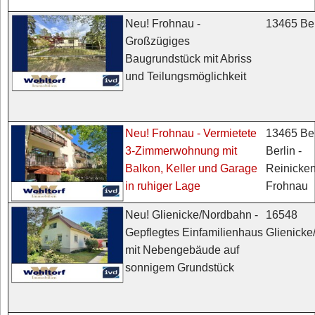
13465 Ber
Neu! Frohnau -
Großzügiges
Baugrundstück mit Abriss
und Teilungsmöglichkeit
13465 Ber
Neu! Frohnau - Vermietete
Berlin -
3-Zimmerwohnung mit
Reinicken
Balkon, Keller und Garage
Frohnau
in ruhiger Lage
16548
Neu! Glienicke/Nordbahn -
Glienick
Gepflegtes Einfamilienhaus
mit Nebengebäude auf
sonnigem Grundstück