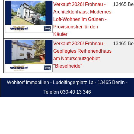
13465 Ber
Verkauft 2026! Frohnau -
Architektenhaus: Modernes
Loft-Wohnen im Grünen -
Provisionsfrei für den
Käufer
13465 Ber
Verkauft 2026! Frohnau -
Gepflegtes Reihenendhaus
am Naturschutzgebiet
"Bieselheide"
Wohltorf Immobilien - Ludolfingerplatz 1a - 13465 Berlin -
Telefon 030-40 13 346